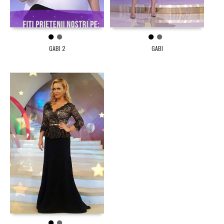
1
2
1
2
GABI 2
GABI
1
2