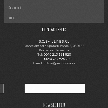
Despre noi
ANPC
CONTACTENOS
S.C. EMIL LINE S.R.L
Dirección: calle Spataru Preda 5, 050185
Bucharest, Romania
Tel:
0040 213 131 820
0040 737 926 200
E-mail:
office@per-donna.es
NEWSLETTER