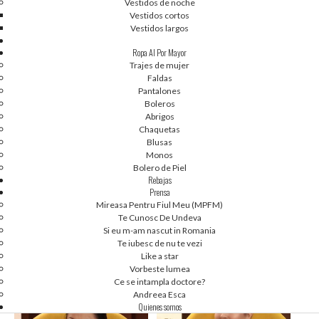
Vestidos de noche
Vestidos cortos
Vestidos largos
Ropa Al Por Mayor
Trajes de mujer
Faldas
Pantalones
Boleros
Abrigos
Chaquetas
Blusas
Monos
Bolero de Piel
Rebajas
Prensa
Mireasa Pentru Fiul Meu (MPFM)
Te Cunosc De Undeva
1
2
1
2
Si eu m-am nascut in Romania
GABRIELA CRISTEA 2
GABRIELA CRISTEA
Te iubesc de nu te vezi
Like a star
Vorbeste lumea
Ce se intampla doctore?
Andreea Esca
Quienes somos