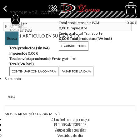
productos añadidos
No hay productos
PRODUS ADĂUGAT ÎN COȘ
vacío
Total productos (sin IVA)
0,00 €
Entrar
Cantidad
0,00 €
Impuestos
Total (sin IVA)
Envío gratuito!
Transporte
HAY 1 ARTÍCULO EN SU CARRITO.
Busca
0,00 €
Total productos (IVA incl.)
FINALISAR EL PEDIDO
Total productos (sin IVA)
Impuestos
0,00 €
Total envío (aproximado)
Envío gratuito!
Total (IVA incl.)
CONTINUAR CON LA COMPRA
PASAR POR LA CAJA
Su cuenta
MEDIA
MOSTRAR MENÚ
CERRAR MENÚ
Elige el tamaño
Ordenar por
Colección de ropa al por mayor
PEDIDOS ANTICIPADOS
Vestidos tallas pequeñas
Vestidos de dia