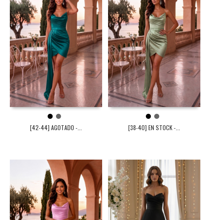
1
2
1
2
[42-44] AGOTADO -...
[38-40] EN STOCK -...