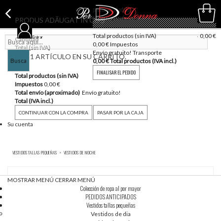
productos añadidos
No hay productos
PRODUS ADĂUGAT ÎN COȘ
vacío
Total productos (sin IVA)
0,00 €
Entrar
Cantidad
0,00 €
Impuestos
Total (sin IVA)
Envío gratuito!
Transporte
HAY 1 ARTÍCULO EN SU CARRITO.
Busca
0,00 €
Total productos (IVA incl.)
FINALISAR EL PEDIDO
Total productos (sin IVA)
Impuestos
0,00 €
Total envío (aproximado)
Envío gratuito!
Total (IVA incl.)
CONTINUAR CON LA COMPRA
PASAR POR LA CAJA
Su cuenta
VESTIDOS TALLAS PEQUEÑAS
>
VESTIDOS DE NOCHE
MOSTRAR MENÚ
CERRAR MENÚ
Elige el tamaño
Ordenar por
Colección de ropa al por mayor
PEDIDOS ANTICIPADOS
Vestidos tallas pequeñas
Vestidos de dia