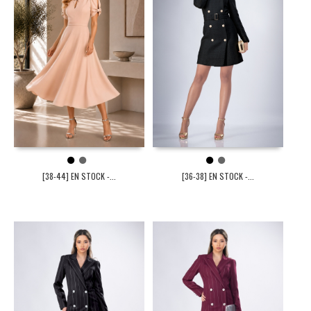
1
2
1
2
[38-44] EN STOCK -...
[36-38] EN STOCK -...