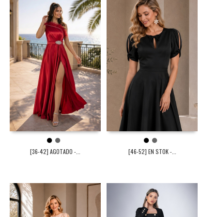
1
2
1
2
[36-42] AGOTADO -...
[46-52] EN STOK -...