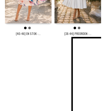
1
2
1
2
[40-46] EN STOK -...
[38-44] PREORDEN -...