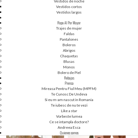
Vestidos de noche
Vestidos cortos
NUEVO
NUEVO
Vestidos largos
Ropa Al Por Mayor
Trajes de mujer
Faldas
Pantalones
Boleros
Abrigos
Chaquetas
Blusas
Monos
Bolero de Piel
Rebajas
Prensa
Mireasa Pentru Fiul Meu (MPFM)
Te Cunosc De Undeva
1
2
1
2
Si eu m-am nascut in Romania
[38-44] PRECOMANDA -...
[38-44] PRECOMANDA -...
Te iubesc de nu te vezi
Like a star
Vorbeste lumea
Ce se intampla doctore?
Andreea Esca
NUEVO
NUEVO
Quienes somos