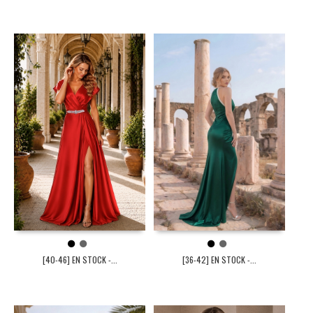
1
2
1
2
[40-46] EN STOCK -...
[36-42] EN STOCK -...