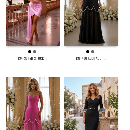
1
2
1
2
[34-36] EN STOCK -...
[38-40] AGOTADO -...