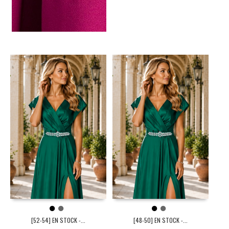
1
2
1
2
[52-54] EN STOCK -...
[48-50] EN STOCK -...