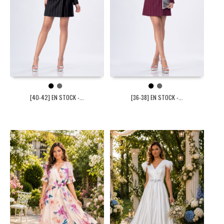
1
2
1
2
[40-42] EN STOCK -...
[36-38] EN STOCK -...