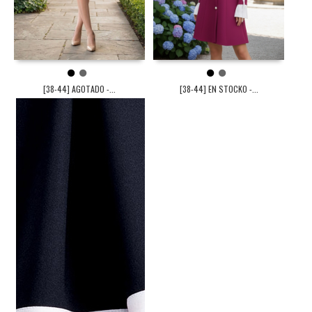
1
2
1
2
[38-44] AGOTADO -...
[38-44] EN STOCKO -...