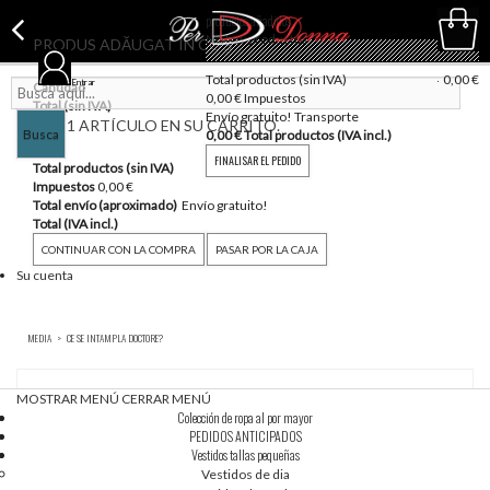
productos añadidos
No hay productos
PRODUS ADĂUGAT ÎN COȘ
vacío
Total productos (sin IVA)
0,00 €
Entrar
Cantidad
0,00 €
Impuestos
Total (sin IVA)
Envío gratuito!
Transporte
HAY 1 ARTÍCULO EN SU CARRITO.
Busca
0,00 €
Total productos (IVA incl.)
FINALISAR EL PEDIDO
Total productos (sin IVA)
Impuestos
0,00 €
Total envío (aproximado)
Envío gratuito!
Total (IVA incl.)
CONTINUAR CON LA COMPRA
PASAR POR LA CAJA
Su cuenta
MEDIA
>
CE SE INTAMPLA DOCTORE?
MOSTRAR MENÚ
CERRAR MENÚ
Elige el tamaño
Ordenar por
Colección de ropa al por mayor
PEDIDOS ANTICIPADOS
Vestidos tallas pequeñas
Vestidos de dia