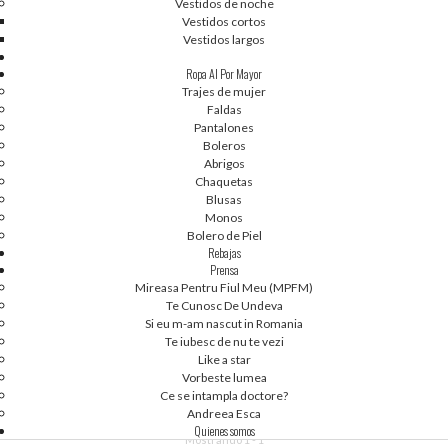
Vestidos de noche
Vestidos cortos
Vestidos largos
Ropa Al Por Mayor
Trajes de mujer
Faldas
Pantalones
Boleros
Abrigos
Chaquetas
Blusas
Monos
Bolero de Piel
Rebajas
Prensa
Mireasa Pentru Fiul Meu (MPFM)
Te Cunosc De Undeva
1
2
Si eu m-am nascut in Romania
OANA CUZINO
Te iubesc de nu te vezi
Like a star
Vorbeste lumea
Ce se intampla doctore?
Andreea Esca
Quienes somos
Mostrando 1 - 1