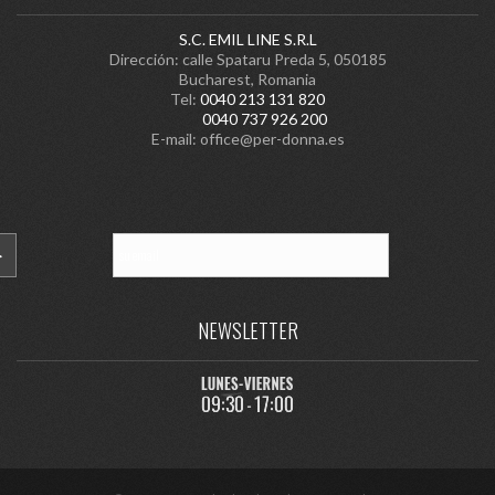
S.C. EMIL LINE S.R.L
Dirección: calle Spataru Preda 5, 050185
Bucharest, Romania
Tel:
0040 213 131 820
0040 737 926 200
E-mail:
office@per-donna.es
NEWSLETTER