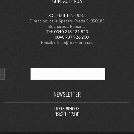
CONTACTENOS
S.C. EMIL LINE S.R.L
Dirección: calle Spataru Preda 5, 050185
Bucharest, Romania
Tel:
0040 213 131 820
0040 737 926 200
E-mail:
office@per-donna.es
NEWSLETTER