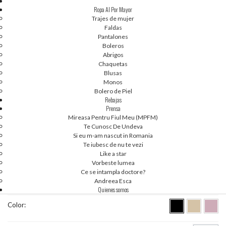
Ropa Al Por Mayor
Trajes de mujer
Faldas
Pantalones
Boleros
Abrigos
Chaquetas
Blusas
Monos
Bolero de Piel
Rebajas
Prensa
2
3
1
Mireasa Pentru Fiul Meu (MPFM)
[48-50] EN STOCK - NOA 82030
Te Cunosc De Undeva
Si eu m-am nascut in Romania
Te iubesc de nu te vezi
Like a star
Vorbeste lumea
Código de producto:
M92619B_inc
Ce se intampla doctore?
Andreea Esca
Tallas:
Quienes somos
Color: