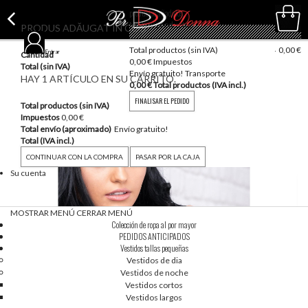
productos añadidos
No hay productos
PRODUS ADĂUGAT ÎN COȘ
vacío
Total productos (sin IVA)
0,00 €
Entrar
Cantidad
0,00 €
Impuestos
Total (sin IVA)
Envío gratuito!
Transporte
HAY 1 ARTÍCULO EN SU CARRITO.
0,00 €
Total productos (IVA incl.)
FINALISAR EL PEDIDO
Total productos (sin IVA)
Impuestos
0,00 €
Total envío (aproximado)
Envío gratuito!
Total (IVA incl.)
CONTINUAR CON LA COMPRA
PASAR POR LA CAJA
Su cuenta
MOSTRAR MENÚ
CERRAR MENÚ
Colección de ropa al por mayor
PEDIDOS ANTICIPADOS
Vestidos tallas pequeñas
Vestidos de dia
Vestidos de noche
Vestidos cortos
Vestidos largos