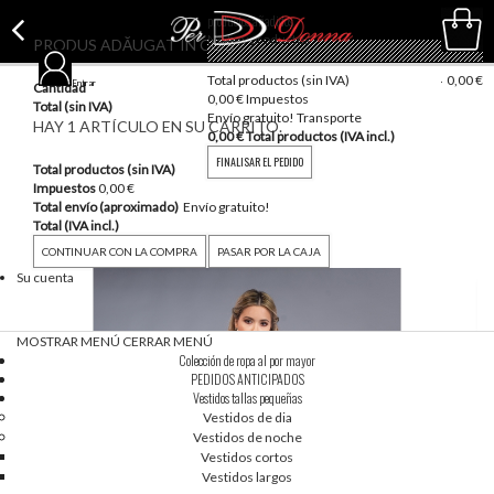
productos añadidos
No hay productos
PRODUS ADĂUGAT ÎN COȘ
vacío
Total productos (sin IVA)
0,00 €
Entrar
Cantidad
0,00 €
Impuestos
Total (sin IVA)
Envío gratuito!
Transporte
HAY 1 ARTÍCULO EN SU CARRITO.
0,00 €
Total productos (IVA incl.)
FINALISAR EL PEDIDO
Total productos (sin IVA)
Impuestos
0,00 €
Total envío (aproximado)
Envío gratuito!
Total (IVA incl.)
CONTINUAR CON LA COMPRA
PASAR POR LA CAJA
Su cuenta
MOSTRAR MENÚ
CERRAR MENÚ
Colección de ropa al por mayor
PEDIDOS ANTICIPADOS
Vestidos tallas pequeñas
Vestidos de dia
Vestidos de noche
Vestidos cortos
Vestidos largos