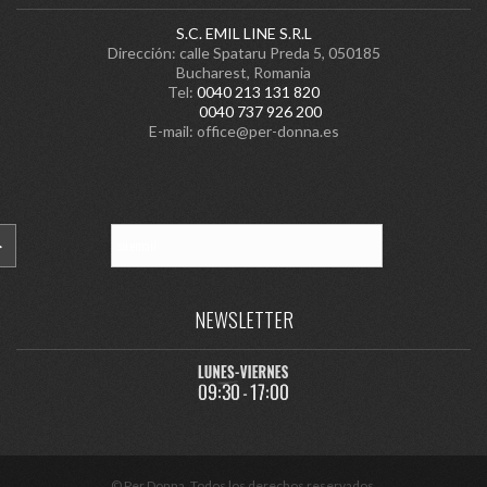
S.C. EMIL LINE S.R.L
Dirección: calle Spataru Preda 5, 050185
Bucharest, Romania
Tel:
0040 213 131 820
0040 737 926 200
E-mail:
office@per-donna.es
NEWSLETTER
© Per Donna. Todos los derechos reservados.