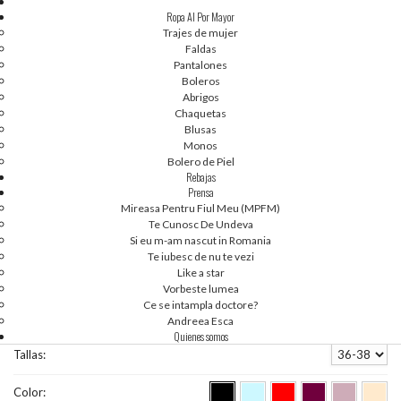
Ropa Al Por Mayor
Trajes de mujer
Faldas
Pantalones
Boleros
Abrigos
Chaquetas
Blusas
Monos
Bolero de Piel
Rebajas
Prensa
2
3
4
5
6
7
8
9
10
11
12
13
14
15
1
Mireasa Pentru Fiul Meu (MPFM)
[36-38] AGOTADO - VESTIDOS AL POR MAYOR -
Te Cunosc De Undeva
Si eu m-am nascut in Romania
KAYA 51048
Te iubesc de nu te vezi
Like a star
Vorbeste lumea
Ce se intampla doctore?
Código de producto:
51048
Andreea Esca
Quienes somos
Tallas:
Color: